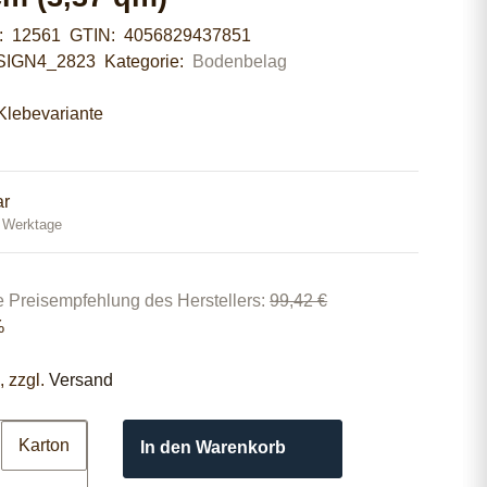
r:
12561
GTIN:
4056829437851
SIGN4_2823
Kategorie:
Bodenbelag
lebevariante
ar
0 Werktage
e Preisempfehlung des Herstellers
:
99,42 €
%
, zzgl.
Versand
Karton
In den Warenkorb