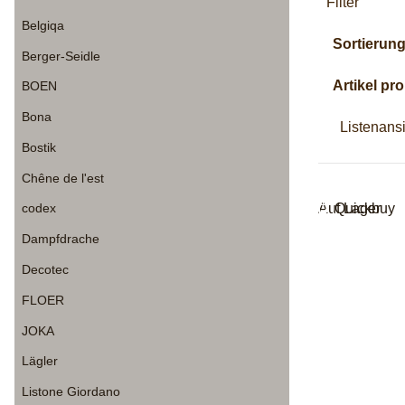
Filter
Belgiqa
Sortierun
Berger-Seidle
Artikel pro
BOEN
Bona
Listenans
Bostik
Chêne de l'est
Auf Lager
Quickbuy
codex
Dampfdrache
Decotec
FLOER
JOKA
Lägler
Listone Giordano