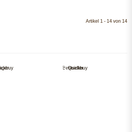
Artikel 1 - 14 von 14
ager
ickbuy
Bestseller
Quickbuy