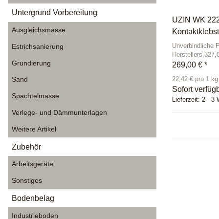
Untergrund Vorbereitung
UZIN WK 222 
Ausgleichsmasse
Kontaktklebst
Unverbindliche 
Estrichsanierung
Herstellers 327,
Grundierung
269,00 €
*
Sand
22,42 € pro 1 kg
Sofort verfüg
Spachtelmasse
Lieferzeit:
2 - 3
Verlege- und Dämmunterlagen
Weitere Artikel
Zubehör
Arbeitsgeräte
Sonstiges
Bodenbelag
Industrieboden