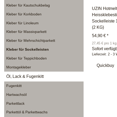
Kleber für Kautschukbelag
UZIN Hotmelt
Kleber für Korkboden
Heissklebesti
Sockelleiste
Kleber für Linoleum
(2 KG)
Kleber für Massivparkett
54,90 €
*
Kleber für Mehrschichtparkett
27,45 € pro 1 kg
Sofort verfüg
Kleber für Sockelleisten
Lieferzeit:
2 - 3
Kleber für Teppichboden
Quickbuy
Montagekleber
Öl, Lack & Fugenkitt
Fugenkitt
Hartwachsöl
Parkettlack
Parkettöl & Parkettwachs