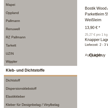
Mapei
Bostik Wood 
Oppland
Parkettleim 
Weißleim
Pallmann
13,90 €
*
Renuwell
25,27 € pro 1 kg
RZ Pallmann
Knapper Lag
Lieferzeit:
2 - 3
Tarkett
UZIN
Auf Lager
Quickbuy
Wippler
Kleb- und Dichtstoffe
Dichtstoff
Dispersionsklebstoff
Elastikkleber
Kleber für Designbelag / Vinylbelag