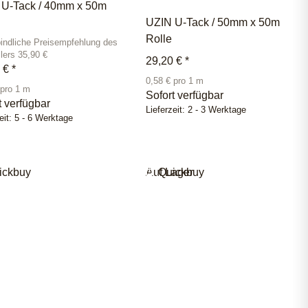
 U-Tack / 40mm x 50m
UZIN U-Tack / 50mm x 50m
Rolle
indliche Preisempfehlung des
llers 35,90 €
29,20 €
*
0 €
*
0,58 € pro 1 m
 pro 1 m
Sofort verfügbar
t verfügbar
Lieferzeit:
2 - 3 Werktage
eit:
5 - 6 Werktage
ickbuy
Auf Lager
Quickbuy