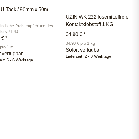
 U-Tack / 90mm x 50m
UZIN WK 222 lösemittelfreier
Kontaktklebstoff 1 KG
indliche Preisempfehlung des
llers 71,40 €
34,90 €
*
0 €
*
34,90 € pro 1 kg
 pro 1 m
Sofort verfügbar
t verfügbar
Lieferzeit:
2 - 3 Werktage
eit:
5 - 6 Werktage