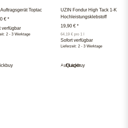
Auftragsgerät Toptac
UZIN Fondur High Tack 1-K
Hochleistungsklebstoff
00 €
*
19,90 €
*
t verfügbar
eit:
2 - 3 Werktage
64,19 € pro 1 l
Sofort verfügbar
Lieferzeit:
2 - 3 Werktage
ickbuy
Auf Lager
Quickbuy