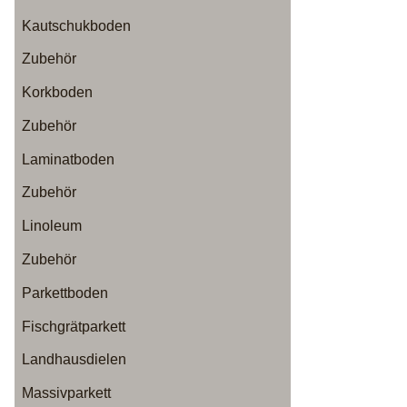
Kautschukboden
Zubehör
Korkboden
Zubehör
Laminatboden
Zubehör
Linoleum
Zubehör
Parkettboden
Fischgrätparkett
Landhausdielen
Massivparkett