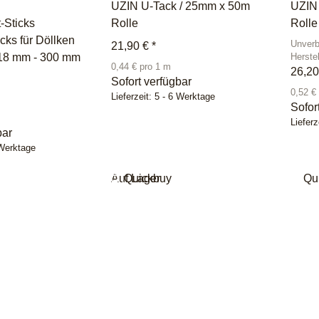
UZIN U-Tack / 25mm x 50m
UZIN
-Sticks
Rolle
Rolle
cks für Döllken
Unverb
21,90 €
*
 18 mm - 300 mm
Herste
0,44 € pro 1 m
26,2
Sofort verfügbar
0,52 €
Lieferzeit:
5 - 6 Werktage
Sofor
Lieferz
bar
 Werktage
Auf Lager
Quickbuy
Qu