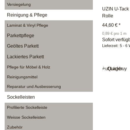
Versiegelung
UZIN U-Tack
Reinigung & Pflege
Rolle
44,60 €
*
Laminat & Vinyl Pflege
0,89 € pro 1 m
Parkettpflege
Sofort verfüg
Geöltes Parkett
Lieferzeit:
5 - 6
Lackiertes Parkett
Pflege für Möbel & Holz
Auf Lager
Quickbuy
Reinigungsmittel
Reparatur und Ausbesserung
Sockelleisten
Profilierte Sockelleiste
Weisse Sockelleisten
Zubehör