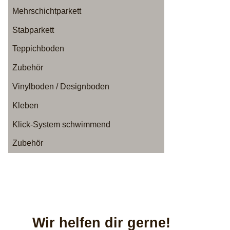
Mehrschichtparkett
Stabparkett
Teppichboden
Zubehör
Vinylboden / Designboden
Kleben
Klick-System schwimmend
Zubehör
Wir helfen dir gerne!