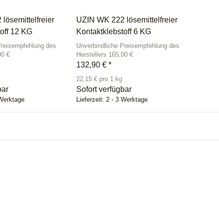
lösemittelfreier
UZIN WK 222 lösemittelfreier
off 12 KG
Kontaktklebstoff 6 KG
Preisempfehlung des
Unverbindliche Preisempfehlung des
00 €
Herstellers 165,00 €
132,90 €
*
22,15 € pro 1 kg
bar
Sofort verfügbar
 Werktage
Lieferzeit:
2 - 3 Werktage