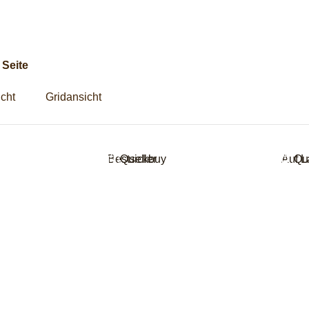
g
 Seite
icht
Gridansicht
Bestseller
Quickbuy
Auf L
Qu