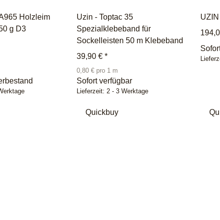
A965 Holzleim
Uzin - Toptac 35
UZIN 
550 g D3
Spezialklebeband für
194,
Sockelleisten 50 m Klebeband
Sofor
39,90 €
*
Lieferz
0,80 € pro 1 m
erbestand
Sofort verfügbar
 Werktage
Lieferzeit:
2 - 3 Werktage
Quickbuy
Qu