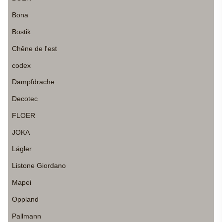
Bona
Bostik
Chêne de l'est
codex
Dampfdrache
Decotec
FLOER
JOKA
Lägler
Listone Giordano
Mapei
Oppland
Pallmann