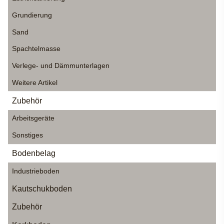
Grundierung
Sand
Spachtelmasse
Verlege- und Dämmunterlagen
Weitere Artikel
Zubehör
Arbeitsgeräte
Sonstiges
Bodenbelag
Industrieboden
Kautschukboden
Zubehör