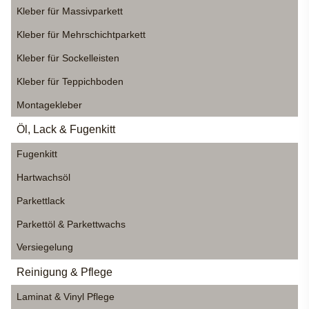
Kleber für Massivparkett
Kleber für Mehrschichtparkett
Kleber für Sockelleisten
Kleber für Teppichboden
Montagekleber
Öl, Lack & Fugenkitt
Fugenkitt
Hartwachsöl
Parkettlack
Parkettöl & Parkettwachs
Versiegelung
Reinigung & Pflege
Laminat & Vinyl Pflege