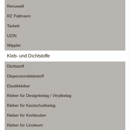
Renuwell
RZ Pallmann
Tarkett
UZIN
Wippler
Kleb- und Dichtstoffe
Dichtstoff
Dispersionsklebstoff
Elastikkleber
Kleber für Designbelag / Vinylbelag
Kleber für Kautschukbelag
Kleber für Korkboden
Kleber für Linoleum