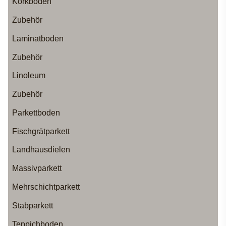
Korkboden
Zubehör
Laminatboden
Zubehör
Linoleum
Zubehör
Parkettboden
Fischgrätparkett
Landhausdielen
Massivparkett
Mehrschichtparkett
Stabparkett
Teppichboden