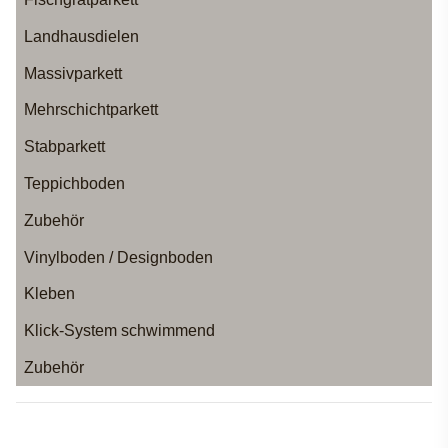
Landhausdielen
Massivparkett
Mehrschichtparkett
Stabparkett
Teppichboden
Zubehör
Vinylboden / Designboden
Kleben
Klick-System schwimmend
Zubehör