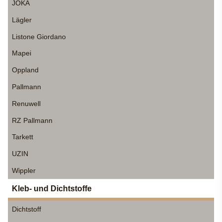
JOKA
Lägler
Listone Giordano
Mapei
Oppland
Pallmann
Renuwell
RZ Pallmann
Tarkett
UZIN
Wippler
Kleb- und Dichtstoffe
Dichtstoff