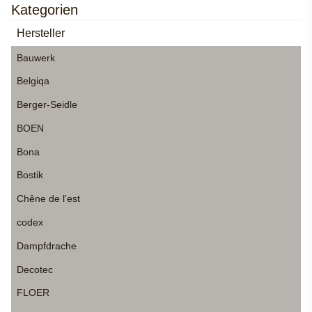
Kategorien
Hersteller
Bauwerk
Belgiqa
Berger-Seidle
BOEN
Bona
Bostik
Chêne de l'est
codex
Dampfdrache
Decotec
FLOER