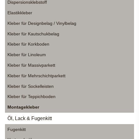
Dispersionsklebstoff
Elastikkleber
Kleber für Designbelag / Vinylbelag
Kleber für Kautschukbelag
Kleber für Korkboden
Kleber für Linoleum
Kleber für Massivparkett
Kleber für Mehrschichtparkett
Kleber für Sockelleisten
Kleber für Teppichboden
Montagekleber
Öl, Lack & Fugenkitt
Fugenkitt