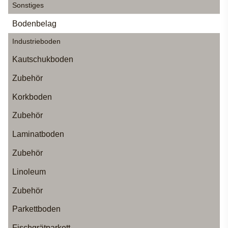
Sonstiges
Bodenbelag
Industrieboden
Kautschukboden
Zubehör
Korkboden
Zubehör
Laminatboden
Zubehör
Linoleum
Zubehör
Parkettboden
Fischgrätparkett