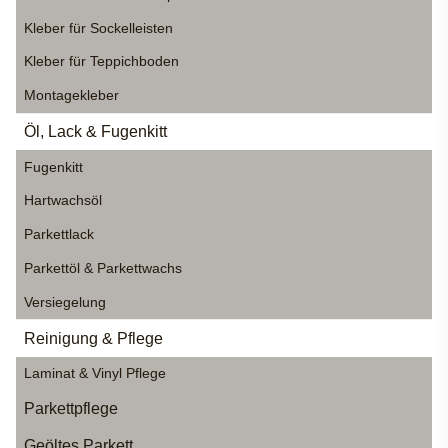
Kleber für Sockelleisten
Kleber für Teppichboden
Montagekleber
Öl, Lack & Fugenkitt
Fugenkitt
Hartwachsöl
Parkettlack
Parkettöl & Parkettwachs
Versiegelung
Reinigung & Pflege
Laminat & Vinyl Pflege
Parkettpflege
Geöltes Parkett