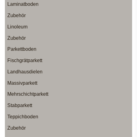
Laminatboden
Zubehör
Linoleum
Zubehör
Parkettboden
Fischgrätparkett
Landhausdielen
Massivparkett
Mehrschichtparkett
Stabparkett
Teppichboden
Zubehör