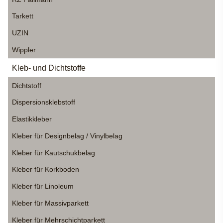
Tarkett
UZIN
Wippler
Kleb- und Dichtstoffe
Dichtstoff
Dispersionsklebstoff
Elastikkleber
Kleber für Designbelag / Vinylbelag
Kleber für Kautschukbelag
Kleber für Korkboden
Kleber für Linoleum
Kleber für Massivparkett
Kleber für Mehrschichtparkett