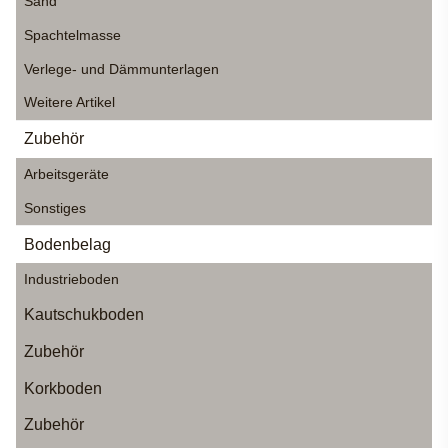
Sand
Spachtelmasse
Verlege- und Dämmunterlagen
Weitere Artikel
Zubehör
Arbeitsgeräte
Sonstiges
Bodenbelag
Industrieboden
Kautschukboden
Zubehör
Korkboden
Zubehör