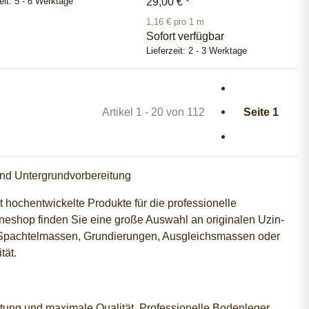
29,00 €
*
eit:
5 - 6 Werktage
1,16 € pro 1 m
Sofort verfügbar
Lieferzeit:
2 - 3 Werktage
Artikel 1 - 20 von 112
Seite
1
und Untergrundvorbereitung
 hochentwickelte Produkte für die professionelle
eshop finden Sie eine große Auswahl an originalen Uzin-
b Spachtelmassen, Grundierungen, Ausgleichsmassen oder
tät.
eitung und maximale Qualität. Professionelle Bodenleger