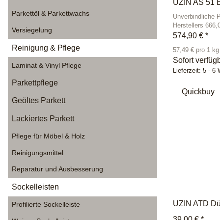
UZIN AS 51 E
Parkettöl & Parkettwachs
Unverbindliche 
Herstellers 666,
Versiegelung
574,90 €
*
Reinigung & Pflege
57,49 € pro 1 kg
Sofort verfüg
Laminat & Vinyl Pflege
Lieferzeit:
5 - 6
Parkettpflege
Quickbuy
Geöltes Parkett
Lackiertes Parkett
Pflege für Möbel & Holz
Reinigungsmittel
Reparatur und Ausbesserung
Sockelleisten
UZIN ATD D
Profilierte Sockelleiste
39,00 €
*