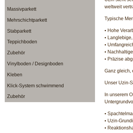
weltweit vert
Massivparkett
Typische Mer
Mehrschichtparkett
• Hohe Verar
Stabparkett
• Langlebige
Teppichboden
• Umfangreic
• Nachhaltig
Zubehör
• Präzise ab
Vinylboden / Designboden
Ganz gleich, 
Kleben
Unser Uzin-S
Klick-System schwimmend
In unserem On
Zubehör
Untergrundvo
• Spachtelma
• Uzin-Grund
• Reaktionsh