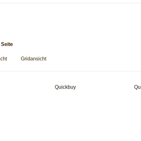
g
 Seite
icht
Gridansicht
Quickbuy
Qu