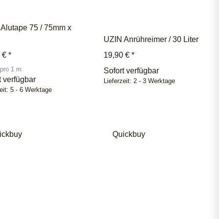
Alutape 75 / 75mm x
UZIN Anrühreimer / 30 Liter
0 €
*
19,90 €
*
 pro 1 m
Sofort verfügbar
t verfügbar
Lieferzeit:
2 - 3 Werktage
eit:
5 - 6 Werktage
ickbuy
Quickbuy