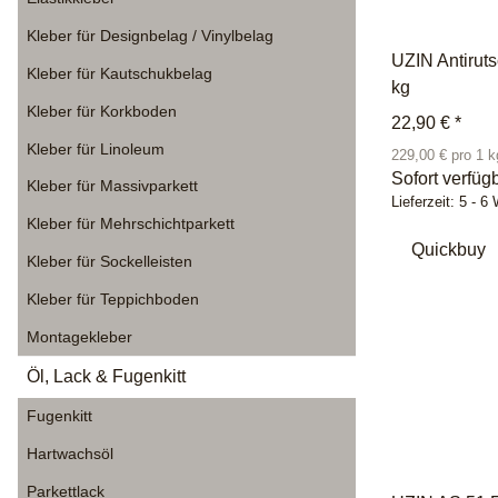
Kleber für Designbelag / Vinylbelag
UZIN Antiruts
Kleber für Kautschukbelag
kg
Kleber für Korkboden
22,90 €
*
Kleber für Linoleum
229,00 € pro 1 k
Sofort verfüg
Kleber für Massivparkett
Lieferzeit:
5 - 6
Kleber für Mehrschichtparkett
Quickbuy
Kleber für Sockelleisten
Kleber für Teppichboden
Montagekleber
Öl, Lack & Fugenkitt
Fugenkitt
Hartwachsöl
Parkettlack