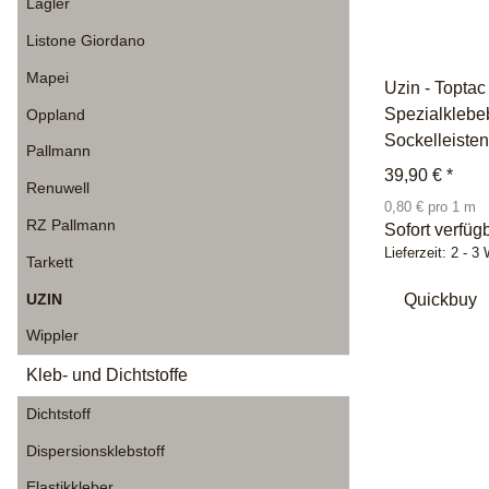
Lägler
Listone Giordano
Mapei
Uzin - Toptac
Spezialklebe
Oppland
Sockelleiste
Pallmann
39,90 €
*
Renuwell
0,80 € pro 1 m
RZ Pallmann
Sofort verfüg
Lieferzeit:
2 - 3
Tarkett
UZIN
Quickbuy
Wippler
Kleb- und Dichtstoffe
Dichtstoff
Dispersionsklebstoff
Elastikkleber