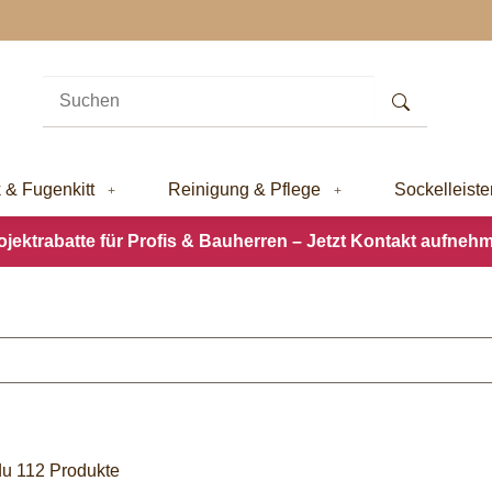
k & Fugenkitt
Reinigung & Pflege
Sockelleiste
ojektrabatte für Profis & Bauherren – Jetzt Kontakt aufneh
 du 112 Produkte