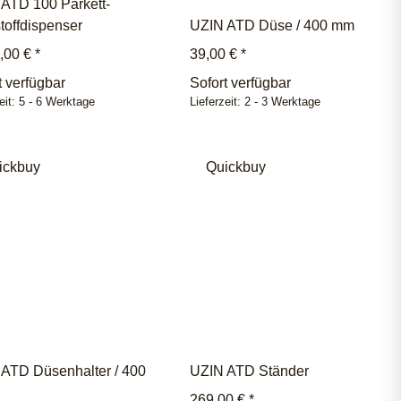
ATD 100 Parkett-
toffdispenser
UZIN ATD Düse / 400 mm
,00 €
*
39,00 €
*
t verfügbar
Sofort verfügbar
eit:
5 - 6 Werktage
Lieferzeit:
2 - 3 Werktage
ickbuy
Quickbuy
ATD Düsenhalter / 400
UZIN ATD Ständer
269,00 €
*