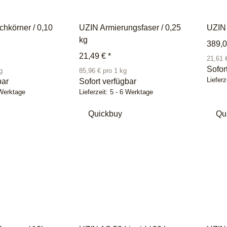
chkörner / 0,10
UZIN Armierungsfaser / 0,25
UZIN 
kg
389,
21,49 €
*
21,61 
Sofor
g
85,96 € pro 1 kg
Lieferz
bar
Sofort verfügbar
 Werktage
Lieferzeit:
5 - 6 Werktage
Quickbuy
Qu