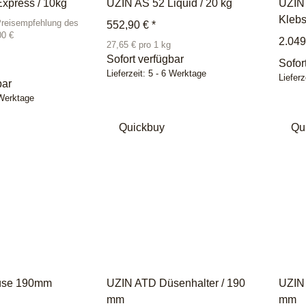
xpress / 10kg
UZIN AS 52 Liquid / 20 kg
UZIN 
Klebs
Preisempfehlung des
552,90 €
*
00 €
2.049
27,65 € pro 1 kg
Sofort verfügbar
Sofor
Lieferzeit:
5 - 6 Werktage
Lieferz
bar
 Werktage
Quickbuy
Qu
üse 190mm
UZIN ATD Düsenhalter / 190
UZIN 
mm
mm