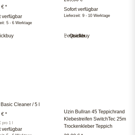
0 €
*
Sofort verfügbar
Lieferzeit:
9 - 10 Werktage
t verfügbar
eit:
5 - 6 Werktage
ickbuy
Bestseller
Quickbuy
Basic Cleaner / 5 l
Uzin Bullran 45 Teppichrand
9 €
*
Klebestreifen SwitchTec 25m
 pro 1 l
Trockenkleber Teppich
t verfügbar