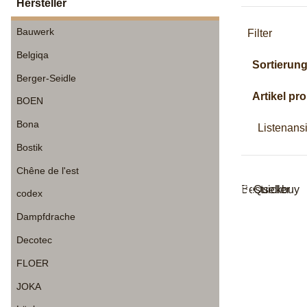
Hersteller
Bauwerk
Filter
Belgiqa
Sortierun
Berger-Seidle
Artikel pro
BOEN
Bona
Listenans
Bostik
Chêne de l'est
Bestseller
Quickbuy
codex
Dampfdrache
Decotec
FLOER
JOKA