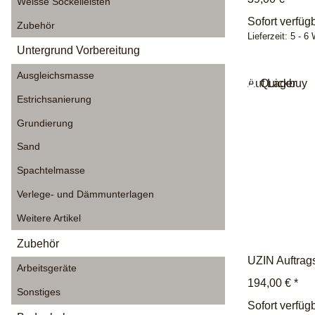
Weisse Sockelleisten
Sofort verfüg
Zubehör
Lieferzeit:
5 - 6
Untergrund Vorbereitung
Ausgleichsmasse
Auf Lager
Quickbuy
Estrichsanierung
Grundierung
Sand
Spachtelmasse
Verlege- und Dämmunterlagen
Weitere Artikel
Zubehör
UZIN Auftrag
Arbeitsgeräte
194,00 €
*
Sonstiges
Sofort verfüg