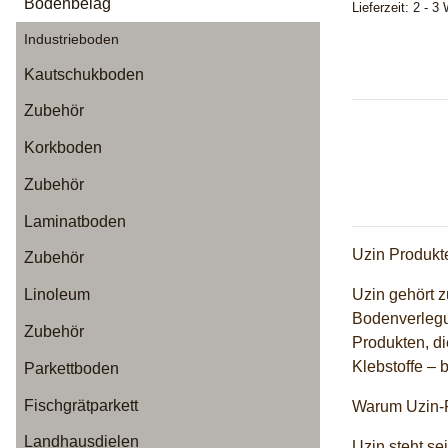
Bodenbelag
Lieferzeit:
2 - 3
Industrieboden
Kautschukboden
Zubehör
Korkboden
Zubehör
Laminatboden
Uzin Produkt
Zubehör
Uzin gehört z
Linoleum
Bodenverlegu
Zubehör
Produkten, d
Klebstoffe – 
Parkettboden
Fischgrätparkett
Warum Uzin-P
Landhausdielen
Uzin steht se