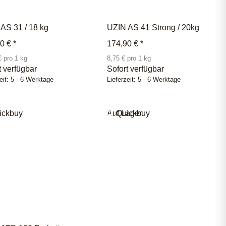
AS 31 / 18 kg
UZIN AS 41 Strong / 20kg
00 €
*
174,90 €
*
€ pro 1 kg
8,75 € pro 1 kg
t verfügbar
Sofort verfügbar
eit:
5 - 6 Werktage
Lieferzeit:
5 - 6 Werktage
ickbuy
Auf Lager
Quickbuy