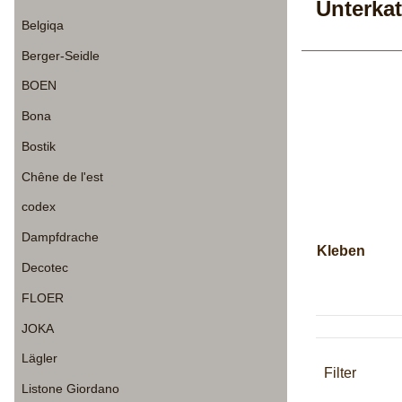
Unterka
Belgiqa
Berger-Seidle
BOEN
Bona
Bostik
Chêne de l'est
codex
Dampfdrache
Kleben
Decotec
FLOER
JOKA
Lägler
Filter
Listone Giordano