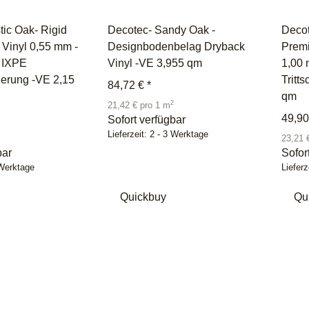
tic Oak- Rigid
Decotec- Sandy Oak -
Decot
Vinyl 0,55 mm -
Designbodenbelag Dryback
Premi
m IXPE
Vinyl -VE 3,955 qm
1,00
lierung -VE 2,15
Tritt
84,72 €
*
qm
2
21,42 € pro 1 m
49,9
Sofort verfügbar
Lieferzeit:
2 - 3 Werktage
23,21 
bar
Sofor
 Werktage
Lieferz
Quickbuy
Qu