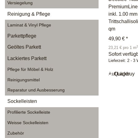
Versiegelung
PremiumLine 
inkl. 1.00 m
Reinigung & Pflege
Trittschalliso
Laminat & Vinyl Pflege
qm
Parkettpflege
49,90 €
*
Geöltes Parkett
2
23,21 € pro 1 m
Sofort verfüg
Lackiertes Parkett
Lieferzeit:
2 - 3
Pflege für Möbel & Holz
Auf Lager
Quickbuy
Reinigungsmittel
Reparatur und Ausbesserung
Sockelleisten
Profilierte Sockelleiste
Weisse Sockelleisten
Zubehör