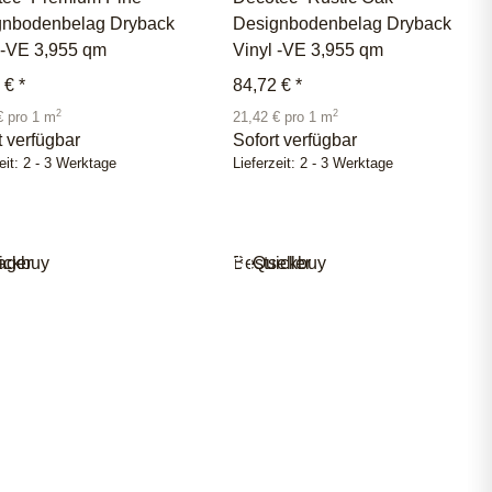
gnbodenbelag Dryback
Designbodenbelag Dryback
 -VE 3,955 qm
Vinyl -VE 3,955 qm
2 €
*
84,72 €
*
2
2
€ pro 1 m
21,42 € pro 1 m
t verfügbar
Sofort verfügbar
eit:
2 - 3 Werktage
Lieferzeit:
2 - 3 Werktage
ager
ickbuy
Bestseller
Quickbuy