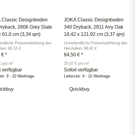
 Classic Designboden
JOKA Classic Designboden
ryback, 2806 Grey Slate
340 Dryback, 2811 Airy Oak
x 61,0 cm (3,34 qm)
18,42 x 121,92 cm (3,37 qm)
indliche Preisempfehlung des
Unverbindliche Preisempfehlung des
llers 98,53 €
Herstellers 99,42 €
5 €
*
84,50 €
*
€ pro m²
25,07 € pro m²
t verfügbar
Sofort verfügbar
eit:
9 - 10 Werktage
Lieferzeit:
9 - 10 Werktage
ickbuy
Quickbuy