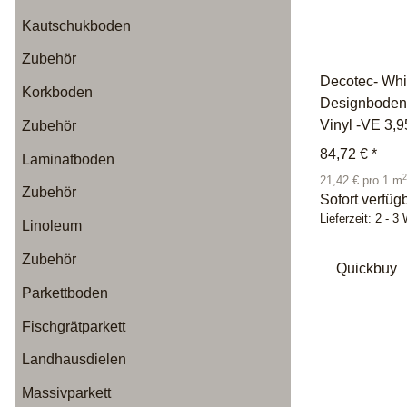
Kautschukboden
Zubehör
Decotec- Whi
Korkboden
Designboden
Vinyl -VE 3,
Zubehör
84,72 €
*
Laminatboden
2
21,42 € pro 1 m
Zubehör
Sofort verfüg
Lieferzeit:
2 - 3
Linoleum
Zubehör
Quickbuy
Parkettboden
Fischgrätparkett
Landhausdielen
Massivparkett