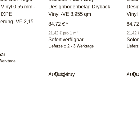
Vinyl 0,55 mm -
Designbodenbelag Dryback
Desi
m IXPE
Vinyl -VE 3,955 qm
Vinyl
lierung -VE 2,15
84,72 €
*
84,7
2
21,42 € pro 1 m
21,42 
Sofort verfügbar
Sofor
Lieferzeit:
2 - 3 Werktage
Lieferz
bar
 Werktage
Auf Lager
Quickbuy
Auf L
Qu