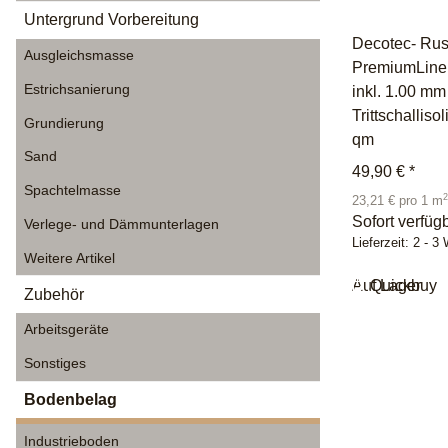
Untergrund Vorbereitung
Decotec- Rus
Ausgleichsmasse
PremiumLine 
Estrichsanierung
inkl. 1.00 m
Trittschalliso
Grundierung
qm
Sand
49,90 €
*
Spachtelmasse
2
23,21 € pro 1 m
Sofort verfüg
Verlege- und Dämmunterlagen
Lieferzeit:
2 - 3
Weitere Artikel
Auf Lager
Quickbuy
Zubehör
Arbeitsgeräte
Sonstiges
Bodenbelag
Industrieboden