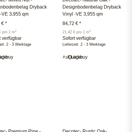
gnbodenbelag Dryback
Designbodenbelag Dryback
 -VE 3,955 qm
Vinyl -VE 3,955 qm
2 €
*
84,72 €
*
2
2
€ pro 1 m
21,42 € pro 1 m
t verfügbar
Sofort verfügbar
eit:
2 - 3 Werktage
Lieferzeit:
2 - 3 Werktage
ager
ickbuy
Auf Lager
Quickbuy
ec- Premium Pine -
Decotec- Rustic Oak-