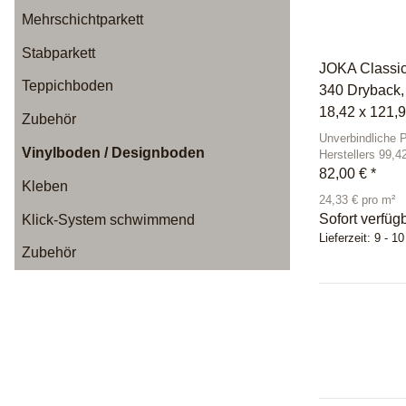
Mehrschichtparkett
Stabparkett
JOKA Classi
Teppichboden
340 Dryback,
18,42 x 121,
Zubehör
Unverbindliche 
Vinylboden / Designboden
Herstellers 99,4
82,00 €
*
Kleben
24,33 € pro m²
Sofort verfüg
Klick-System schwimmend
Lieferzeit:
9 - 1
Zubehör