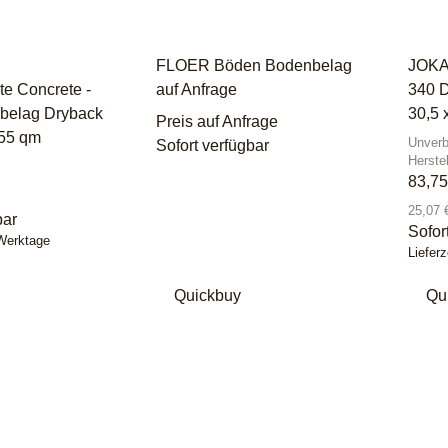
FLOER Böden Bodenbelag
JOKA
te Concrete -
auf Anfrage
340 D
belag Dryback
30,5 
Preis auf Anfrage
955 qm
Unverb
Sofort verfügbar
Herste
83,7
25,07 
bar
Sofor
 Werktage
Lieferz
Quickbuy
Qu