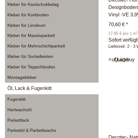
Kleber für Kautschukbelag
Designboden
Vinyl -VE 3,
Kleber für Korkboden
70,60 €
*
Kleber für Linoleum
2
17,85 € pro 1 m
Kleber für Massivparkett
Sofort verfüg
Kleber für Mehrschichtparkett
Lieferzeit:
2 - 3
Kleber für Sockelleisten
Auf Lager
Quickbuy
Kleber für Teppichboden
Montagekleber
Öl, Lack & Fugenkitt
Fugenkitt
Hartwachsöl
Parkettlack
Parkettöl & Parkettwachs
Decotec- Nat