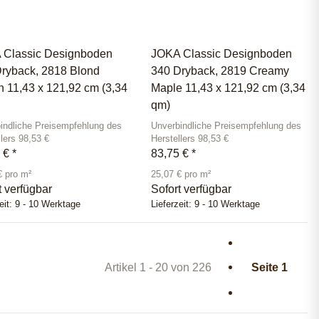
 Classic Designboden
JOKA Classic Designboden
ryback, 2818 Blond
340 Dryback, 2819 Creamy
 11,43 x 121,92 cm (3,34
Maple 11,43 x 121,92 cm (3,34
qm)
indliche Preisempfehlung des
Unverbindliche Preisempfehlung des
llers 98,53 €
Herstellers 98,53 €
5 €
*
83,75 €
*
€ pro m²
25,07 € pro m²
t verfügbar
Sofort verfügbar
eit:
9 - 10 Werktage
Lieferzeit:
9 - 10 Werktage
Artikel 1 - 20 von 226
Seite
1