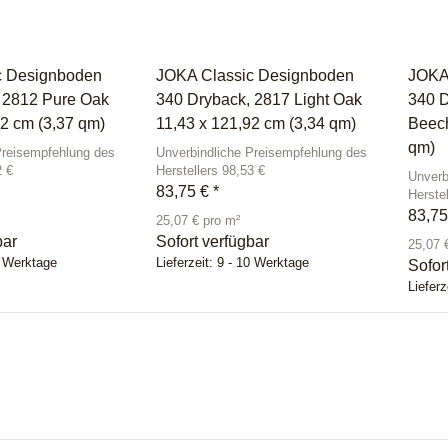
c Designboden
JOKA Classic Designboden
JOKA
 2812 Pure Oak
340 Dryback, 2817 Light Oak
340 D
92 cm (3,37 qm)
11,43 x 121,92 cm (3,34 qm)
Beech
qm)
Preisempfehlung des
Unverbindliche Preisempfehlung des
2 €
Herstellers 98,53 €
Unverb
83,75 €
*
Herste
83,7
25,07 € pro m²
bar
Sofort verfügbar
25,07 
0 Werktage
Lieferzeit:
9 - 10 Werktage
Sofor
Lieferz