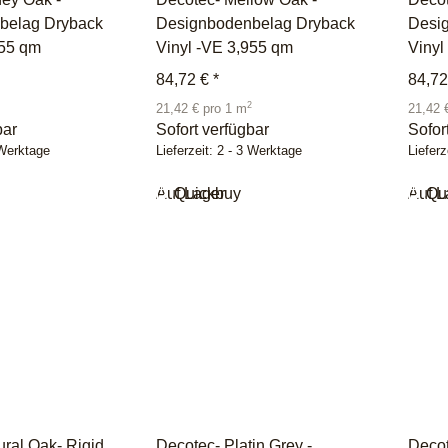
belag Dryback
Designbodenbelag Dryback
Desi
955 qm
Vinyl -VE 3,955 qm
Vinyl
84,72 €
*
84,7
2
21,42 € pro 1 m
21,42 
bar
Sofort verfügbar
Sofor
 Werktage
Lieferzeit:
2 - 3 Werktage
Lieferz
Auf Lager
Quickbuy
Auf L
Qu
ural Oak- Rigid
Decotec- Platin Grey -
Decot