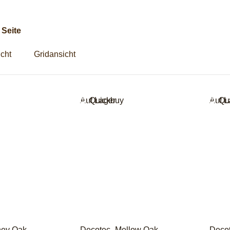
g
 Seite
icht
Gridansicht
Auf Lager
Quickbuy
Auf L
Qu
ey Oak -
Decotec- Mellow Oak -
Decot