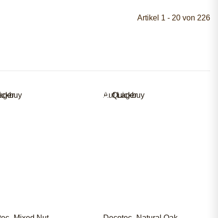
Artikel 1 - 20 von 226
ager
ickbuy
Auf Lager
Quickbuy
ec- Mixed Nut -
Decotec- Natural Oak -