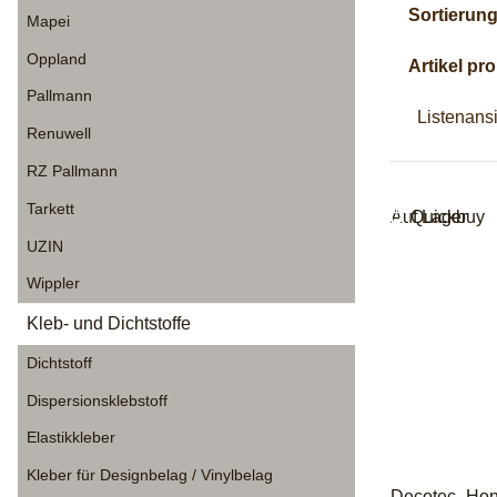
Sortierun
Mapei
Oppland
Artikel pro
Pallmann
Listenans
Renuwell
RZ Pallmann
Tarkett
Auf Lager
Quickbuy
UZIN
Wippler
Kleb- und Dichtstoffe
Dichtstoff
Dispersionsklebstoff
Elastikkleber
Kleber für Designbelag / Vinylbelag
Decotec- Hon