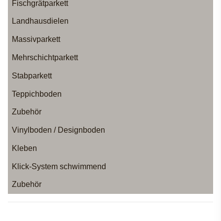
Fischgrätparkett
Landhausdielen
Massivparkett
Mehrschichtparkett
Stabparkett
Teppichboden
Zubehör
Vinylboden / Designboden
Kleben
Klick-System schwimmend
Zubehör