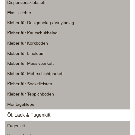
Dispersionsklebstoff
Elastikkleber
Kleber für Designbelag / Vinylbelag
Kleber für Kautschukbelag
Kleber für Korkboden
Kleber für Linoleum
Kleber für Massivparkett
Kleber für Mehrschichtparkett
Kleber für Sockelleisten
Kleber für Teppichboden
Montagekleber
Öl, Lack & Fugenkitt
Fugenkitt