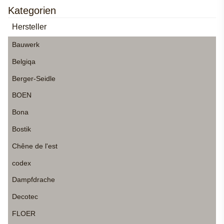
Kategorien
Hersteller
Bauwerk
Belgiqa
Berger-Seidle
BOEN
Bona
Bostik
Chêne de l'est
codex
Dampfdrache
Decotec
FLOER