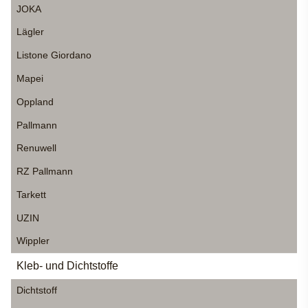
JOKA
Lägler
Listone Giordano
Mapei
Oppland
Pallmann
Renuwell
RZ Pallmann
Tarkett
UZIN
Wippler
Kleb- und Dichtstoffe
Dichtstoff