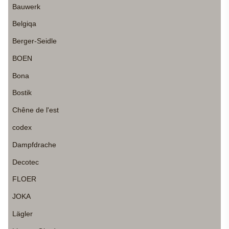
Bauwerk
Belgiqa
Berger-Seidle
BOEN
Bona
Bostik
Chêne de l'est
codex
Dampfdrache
Decotec
FLOER
JOKA
Lägler