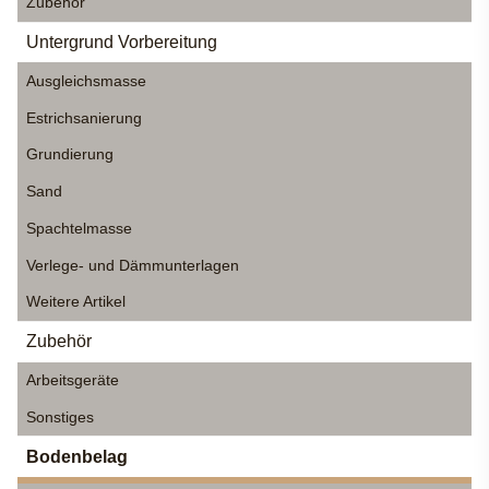
Zubehör
Untergrund Vorbereitung
Ausgleichsmasse
Estrichsanierung
Grundierung
Sand
Spachtelmasse
Verlege- und Dämmunterlagen
Weitere Artikel
Zubehör
Arbeitsgeräte
Sonstiges
Bodenbelag