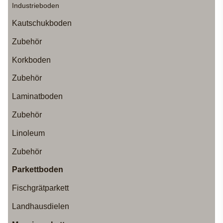
Industrieboden
Kautschukboden
Zubehör
Korkboden
Zubehör
Laminatboden
Zubehör
Linoleum
Zubehör
Parkettboden
Fischgrätparkett
Landhausdielen