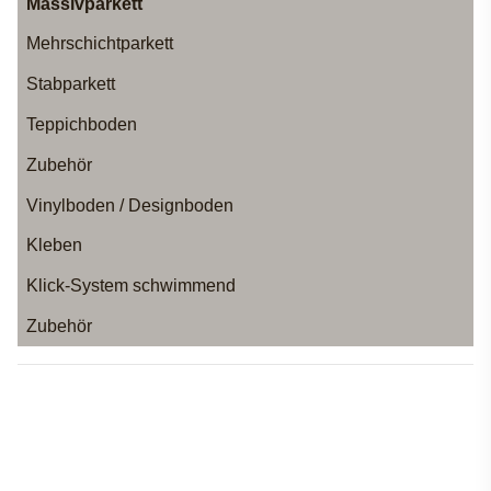
Massivparkett
Mehrschichtparkett
Stabparkett
Teppichboden
Zubehör
Vinylboden / Designboden
Kleben
Klick-System schwimmend
Zubehör