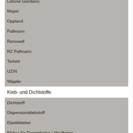
Listone Giordano
Mapei
Oppland
Pallmann
Renuwell
RZ Pallmann
Tarkett
UZIN
Wippler
Kleb- und Dichtstoffe
Dichtstoff
Dispersionsklebstoff
Elastikkleber
Kleber für Designbelag / Vinylbelag