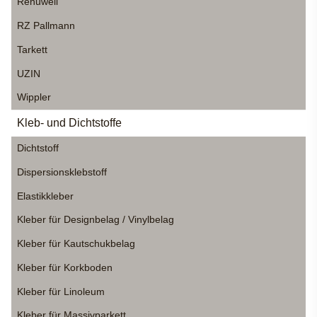
Renuwell
RZ Pallmann
Tarkett
UZIN
Wippler
Kleb- und Dichtstoffe
Dichtstoff
Dispersionsklebstoff
Elastikkleber
Kleber für Designbelag / Vinylbelag
Kleber für Kautschukbelag
Kleber für Korkboden
Kleber für Linoleum
Kleber für Massivparkett