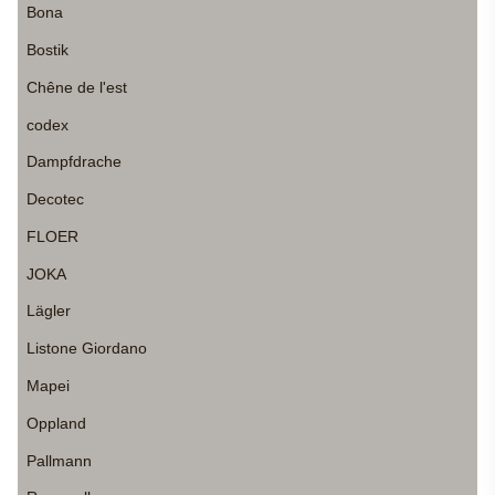
Bona
Bostik
Chêne de l'est
codex
Dampfdrache
Decotec
FLOER
JOKA
Lägler
Listone Giordano
Mapei
Oppland
Pallmann