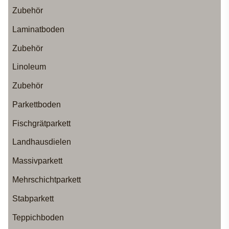
Zubehör
Laminatboden
Zubehör
Linoleum
Zubehör
Parkettboden
Fischgrätparkett
Landhausdielen
Massivparkett
Mehrschichtparkett
Stabparkett
Teppichboden