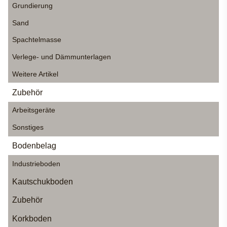
Grundierung
Sand
Spachtelmasse
Verlege- und Dämmunterlagen
Weitere Artikel
Zubehör
Arbeitsgeräte
Sonstiges
Bodenbelag
Industrieboden
Kautschukboden
Zubehör
Korkboden