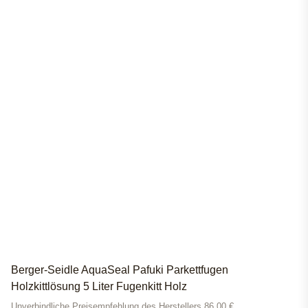
Berger-Seidle AquaSeal Pafuki Parkettfugen
Holzkittlösung 5 Liter Fugenkitt Holz
Unverbindliche Preisempfehlung des Herstellers 86,00 €