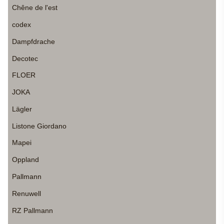
Chêne de l'est
codex
Dampfdrache
Decotec
FLOER
JOKA
Lägler
Listone Giordano
Mapei
Oppland
Pallmann
Renuwell
RZ Pallmann