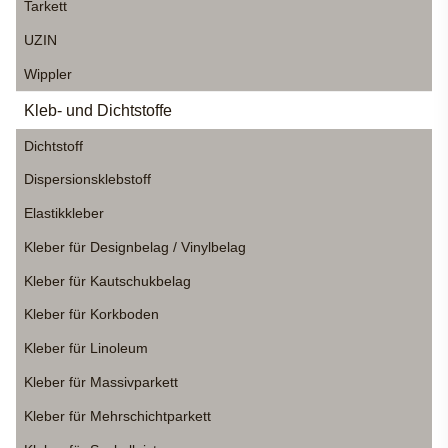
Tarkett
UZIN
Wippler
Kleb- und Dichtstoffe
Dichtstoff
Dispersionsklebstoff
Elastikkleber
Kleber für Designbelag / Vinylbelag
Kleber für Kautschukbelag
Kleber für Korkboden
Kleber für Linoleum
Kleber für Massivparkett
Kleber für Mehrschichtparkett