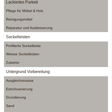
Lackiertes Parkett
Pflege für Möbel & Holz
Reinigungsmittel
Reparatur und Ausbesserung
Sockelleisten
Profilierte Sockelleiste
Weisse Sockelleisten
Zubehör
Untergrund Vorbereitung
Ausgleichsmasse
Estrichsanierung
Grundierung
Sand