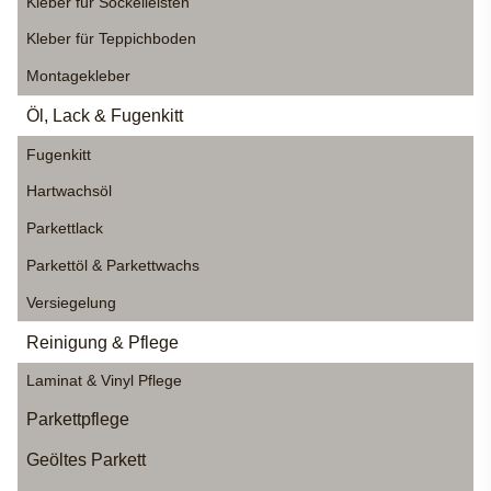
Kleber für Sockelleisten
Kleber für Teppichboden
Montagekleber
Öl, Lack & Fugenkitt
Fugenkitt
Hartwachsöl
Parkettlack
Parkettöl & Parkettwachs
Versiegelung
Reinigung & Pflege
Laminat & Vinyl Pflege
Parkettpflege
Geöltes Parkett