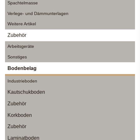
Spachtelmasse
Verlege- und Dämmunterlagen
Weitere Artikel
Zubehör
Arbeitsgeräte
Sonstiges
Bodenbelag
Industrieboden
Kautschukboden
Zubehör
Korkboden
Zubehör
Laminatboden