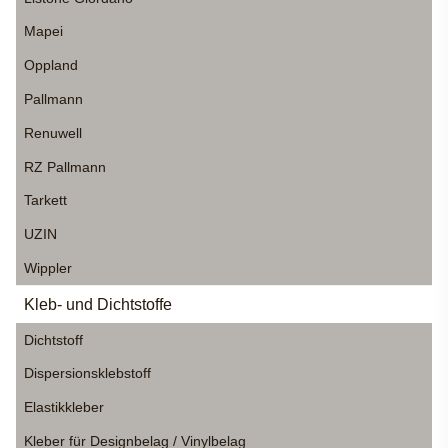
Mapei
Oppland
Pallmann
Renuwell
RZ Pallmann
Tarkett
UZIN
Wippler
Kleb- und Dichtstoffe
Dichtstoff
Dispersionsklebstoff
Elastikkleber
Kleber für Designbelag / Vinylbelag