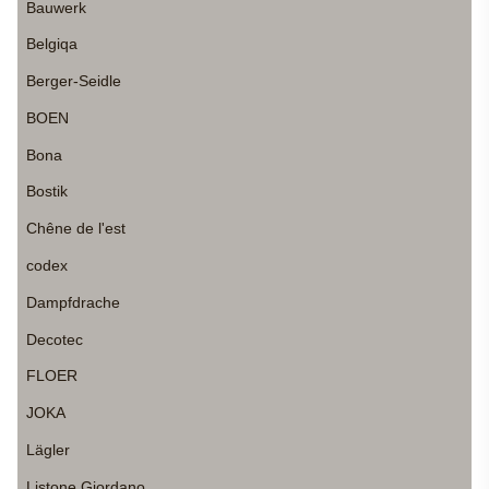
Bauwerk
Belgiqa
Berger-Seidle
BOEN
Bona
Bostik
Chêne de l'est
codex
Dampfdrache
Decotec
FLOER
JOKA
Lägler
Listone Giordano