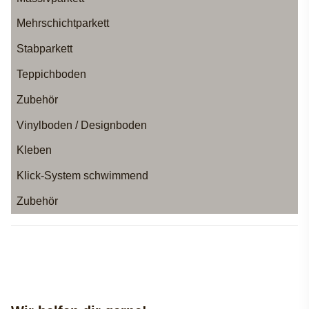
Mehrschichtparkett
Stabparkett
Teppichboden
Zubehör
Vinylboden / Designboden
Kleben
Klick-System schwimmend
Zubehör