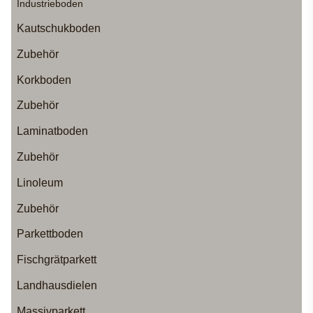
Industrieboden
Kautschukboden
Zubehör
Korkboden
Zubehör
Laminatboden
Zubehör
Linoleum
Zubehör
Parkettboden
Fischgrätparkett
Landhausdielen
Massivparkett