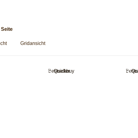
g
 Seite
icht
Gridansicht
Bestseller
Quickbuy
Bests
Qu