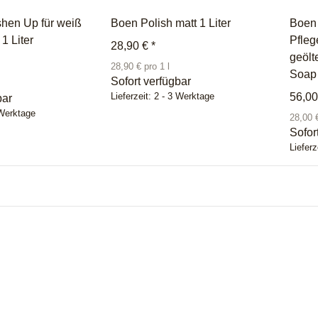
shen Up für weiß
Boen Polish matt 1 Liter
Boen 
1 Liter
Pfleg
28,90 €
*
geölt
28,90 € pro 1 l
Soap 
Sofort verfügbar
56,0
Lieferzeit:
2 - 3 Werktage
bar
 Werktage
28,00 €
Sofor
Lieferz