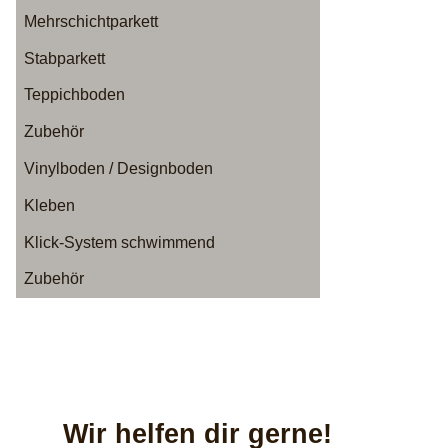
Mehrschichtparkett
Stabparkett
Teppichboden
Zubehör
Vinylboden / Designboden
Kleben
Klick-System schwimmend
Zubehör
Wir helfen dir gerne!