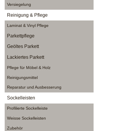
Versiegelung
Reinigung & Pflege
Laminat & Vinyl Pflege
Parkettpflege
Geöltes Parkett
Lackiertes Parkett
Pflege für Möbel & Holz
Reinigungsmittel
Reparatur und Ausbesserung
Sockelleisten
Profilierte Sockelleiste
Weisse Sockelleisten
Zubehör