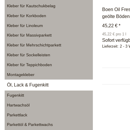
Kleber für Kautschukbelag
Boen Oil Fre
Kleber für Korkboden
geölte Böden 
Kleber für Linoleum
45,22 €
*
45,22 € pro 1 l
Kleber für Massivparkett
Sofort verfüg
Kleber für Mehrschichtparkett
Lieferzeit:
2 - 3
Kleber für Sockelleisten
Kleber für Teppichboden
Montagekleber
Öl, Lack & Fugenkitt
Fugenkitt
Hartwachsöl
Parkettlack
Parkettöl & Parkettwachs