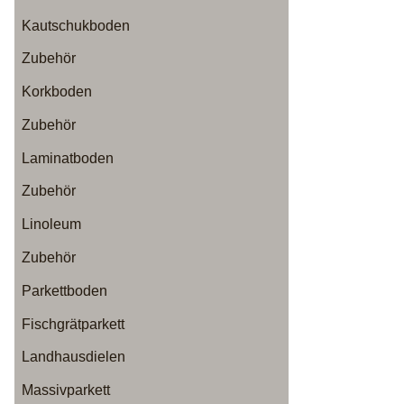
Kautschukboden
Zubehör
Korkboden
Zubehör
Laminatboden
Zubehör
Linoleum
Zubehör
Parkettboden
Fischgrätparkett
Landhausdielen
Massivparkett