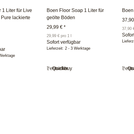
1 Liter für Live
Boen Floor Soap 1 Liter für
Boen 
 Pure lackierte
geölte Böden
37,9
29,99 €
*
37,90 €
Sofor
29,99 € pro 1 l
Lieferz
Sofort verfügbar
Lieferzeit:
2 - 3 Werktage
bar
 Werktage
Bestseller
Quickbuy
Bests
Qu