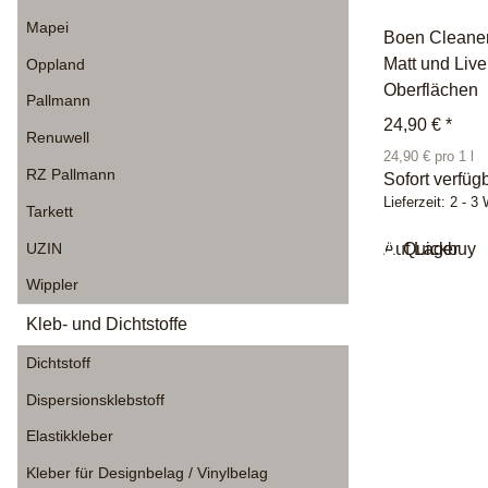
Mapei
Boen Cleaner 
Matt und Live
Oppland
Oberflächen
Pallmann
24,90 €
*
Renuwell
24,90 € pro 1 l
RZ Pallmann
Sofort verfüg
Lieferzeit:
2 - 3
Tarkett
UZIN
Auf Lager
Quickbuy
Wippler
Kleb- und Dichtstoffe
Dichtstoff
Dispersionsklebstoff
Elastikkleber
Kleber für Designbelag / Vinylbelag