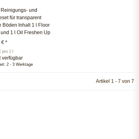
Reinigungs- und
eset für transparent
e Böden Inhalt 1 l Floor
und 1 l Oil Freshen Up
0 €
*
 pro 1 l
t verfügbar
eit:
2 - 3 Werktage
Artikel 1 - 7 von 7