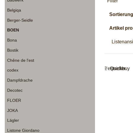
Filter
Belgiqa
Sortierun
Berger-Seidle
Artikel pro
BOEN
Bona
Listenans
Bostik
Chêne de l'est
Bestseller
Quickbuy
codex
Dampfdrache
Decotec
FLOER
JOKA
Lägler
Listone Giordano