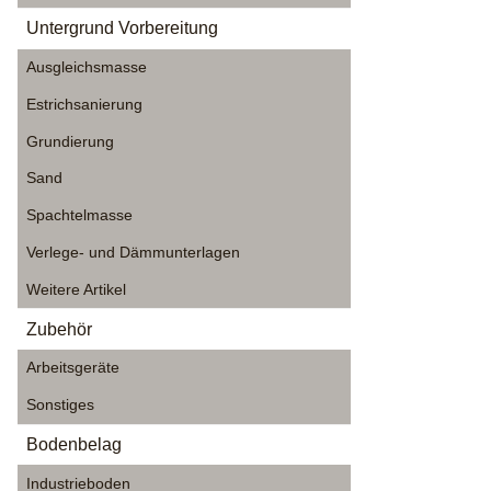
Untergrund Vorbereitung
Ausgleichsmasse
Estrichsanierung
Grundierung
Sand
Spachtelmasse
Verlege- und Dämmunterlagen
Weitere Artikel
Zubehör
Arbeitsgeräte
Sonstiges
Bodenbelag
Industrieboden