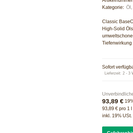
Artikelnumme
Kategorie:
Öl,
Classic BaseOi
High-Solid Öls
umweltschonen
Tiefenwirkung 
Sofort verfügb
Lieferzeit:
2 - 3
Unverbindlich
93,89 €
19
93,89 € pro 1 l
inkl. 19% USt.