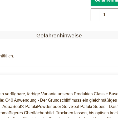
Gefahrenhi
Gefahrenhinweise
ältlich.
en verfügbare, farbige Variante unseres Produktes Classic BaseOi
de: Ö40 Anwendung - Der Grundschliff muss ein gleichmäßiges S
, AquaSeal® PafukiPowder oder SolvSeal Pafuki Super. - Das
ichmäßigeres Oberflächenbild. Trocknen lassen, bis optisch tro