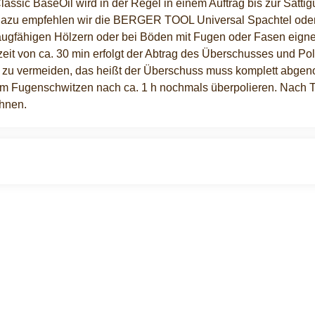
ssic BaseOil wird in der Regel in einem Auftrag bis zur Sättig
. Dazu empfehlen wir die BERGER TOOL Universal Spachtel ode
saugfähigen Hölzern oder bei Böden mit Fugen oder Fasen eig
it von ca. 30 min erfolgt der Abtrag des Überschusses und Poli
ll zu vermeiden, das heißt der Überschuss muss komplett abgen
ndem Fugenschwitzen nach ca. 1 h nochmals überpolieren. Nach Tr
chnen.