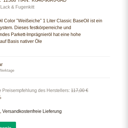
r:
12368
HAN:
KG40-90R0-0AD
 Lack & Fugenkitt
l Color "Weißeiche" 1 Liter Classic BaseOil ist ein
ystem. Dieses festkörperreiche und
des Parkett-Imprägnieröl hat eine hohe
auf Basis nativer Öle
ar
 Werktage
e Preisempfehlung des Herstellers
:
117,00 €
%
 ,
Versandkostenfreie Lieferung