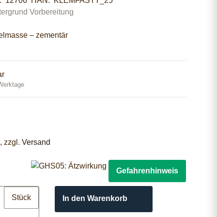
r:
12706
HAN:
KLEMFASTT_25
ergrund Vorbereitung
elmasse – zementär
ar
 Werktage
g
, zzgl.
Versand
Gefahrenhinweis
Stück
In den Warenkorb