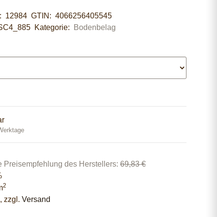
r:
12984
GTIN:
4066256405545
SC4_885
Kategorie:
Bodenbelag
ar
 Werktage
e Preisempfehlung des Herstellers
:
69,83 €
%
2
m
, zzgl.
Versand