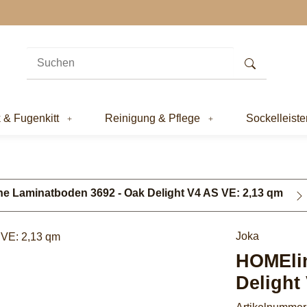
k & Fugenkitt
Reinigung & Pflege
Sockelleiste
e Laminatboden 3692 - Oak Delight V4 AS VE: 2,13 qm
Joka
HOMElin
Delight