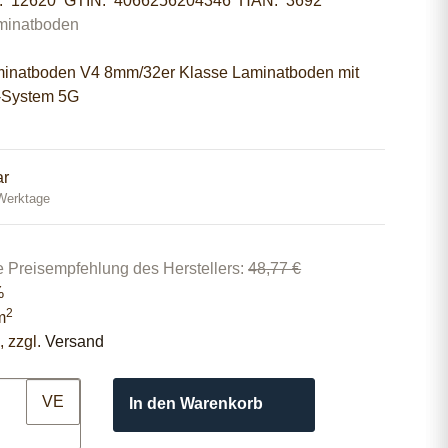
r:
12620
GTIN:
4066256204346
HAN:
3692
minatboden
inatboden V4 8mm/32er Klasse Laminatboden mit
-System 5G
ar
 Werktage
e Preisempfehlung des Herstellers
:
48,77 €
%
2
m
, zzgl.
Versand
VE
In den Warenkorb