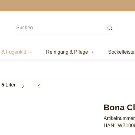
k & Fugenkitt
Reinigung & Pflege
Sockelleiste
5 Liter
Bona Cl
Artikelnumme
HAN:
WB100