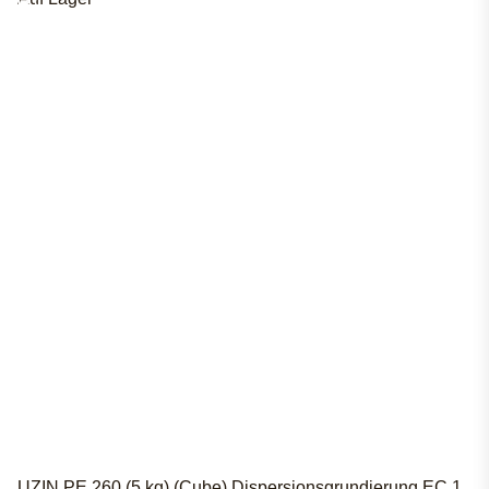
UZIN PE 260 (5 kg) (Cube) Dispersionsgrundierung EC 1