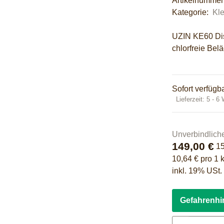
Artikelnumme
Kategorie:
Kle
UZIN KE60 Disp
chlorfreie Bel
Sofort verfügb
Lieferzeit:
5 - 6
Unverbindlich
149,00 €
1
10,64 € pro 1 
inkl. 19% USt.
Gefahrenhi