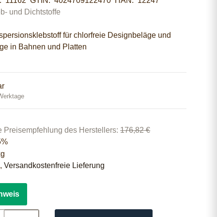
r:
11162
GTIN:
4024709122470
HAN:
12247
b- und Dichtstoffe
ersionsklebstoff für chlorfreie Designbeläge und
äge in Bahnen und Platten
ar
 Werktage
e Preisempfehlung des Herstellers
:
176,82 €
5%
kg
 ,
Versandkostenfreie Lieferung
nweis