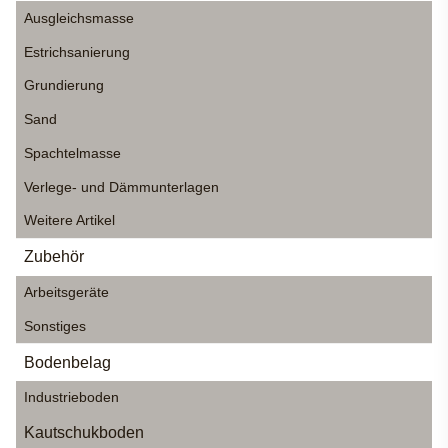
Ausgleichsmasse
Estrichsanierung
Grundierung
Sand
Spachtelmasse
Verlege- und Dämmunterlagen
Weitere Artikel
Zubehör
Arbeitsgeräte
Sonstiges
Bodenbelag
Industrieboden
Kautschukboden