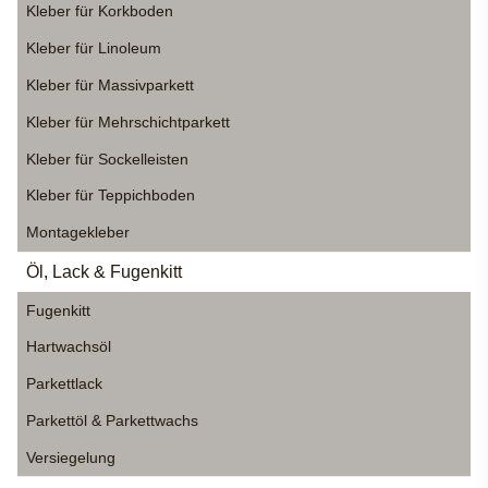
Kleber für Korkboden
Kleber für Linoleum
Kleber für Massivparkett
Kleber für Mehrschichtparkett
Kleber für Sockelleisten
Kleber für Teppichboden
Montagekleber
Öl, Lack & Fugenkitt
Fugenkitt
Hartwachsöl
Parkettlack
Parkettöl & Parkettwachs
Versiegelung