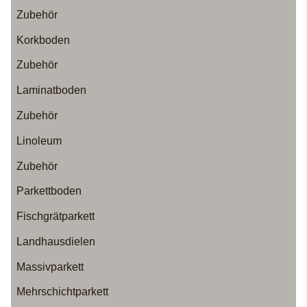
Zubehör
Korkboden
Zubehör
Laminatboden
Zubehör
Linoleum
Zubehör
Parkettboden
Fischgrätparkett
Landhausdielen
Massivparkett
Mehrschichtparkett