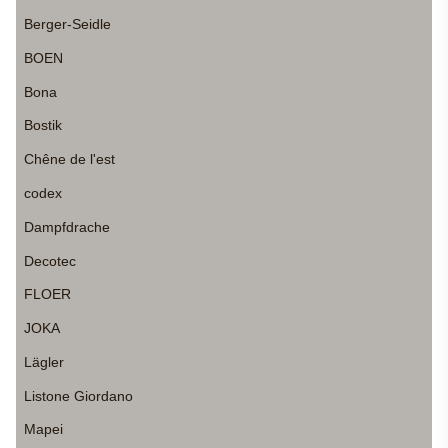
Berger-Seidle
BOEN
Bona
Bostik
Chêne de l'est
codex
Dampfdrache
Decotec
FLOER
JOKA
Lägler
Listone Giordano
Mapei