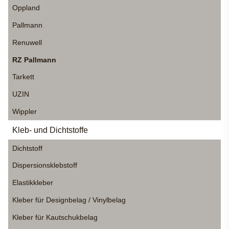
Oppland
Pallmann
Renuwell
RZ Pallmann
Tarkett
UZIN
Wippler
Kleb- und Dichtstoffe
Dichtstoff
Dispersionsklebstoff
Elastikkleber
Kleber für Designbelag / Vinylbelag
Kleber für Kautschukbelag