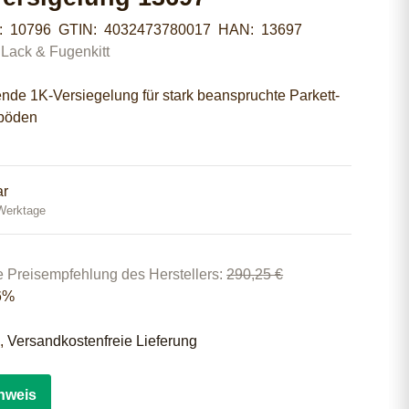
r:
10796
GTIN:
4032473780017
HAN:
13697
 Lack & Fugenkitt
nde 1K-Versiegelung für stark beanspruchte Parkett-
kböden
ar
 Werktage
e Preisempfehlung des Herstellers
:
290,25 €
6%
 ,
Versandkostenfreie Lieferung
nweis