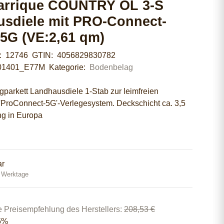
barrique COUNTRY ÖL 3-S
sdiele mit PRO-Connect-
5G (VE:2,61 qm)
r:
12746
GTIN:
4056829830782
01401_E77M
Kategorie:
Bodenbelag
igparkett Landhausdiele 1-Stab zur leimfreien
 'ProConnect-5G'-Verlegesystem. Deckschicht ca. 3,5
ng in Europa
ar
0 Werktage
e Preisempfehlung des Herstellers
:
208,53 €
5%