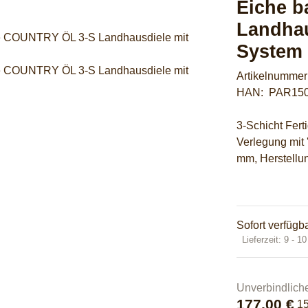
Eiche 
Landhau
System 
Artikelnumme
HAN:
PAR15
3-Schicht Fert
Verlegung mit
mm, Herstellu
Sofort verfügb
Lieferzeit:
9 - 1
Unverbindlich
177,00 €
1