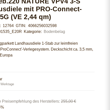
geb.220 NATURE VPV4 3-S
sdiele mit PRO-Connect-
5G (VE 2,44 qm)
r:
12764
GTIN:
4066256032598
01535_E20R
Kategorie:
Bodenbelag
igparkett Landhausdiele 1-Stab zur leimfreien
 'ProConnect'-Verlegesystem. Deckschicht ca. 3,5 mm,
 Europa
ar
0 Werktage
e Preisempfehlung des Herstellers
:
255,00 €
5%