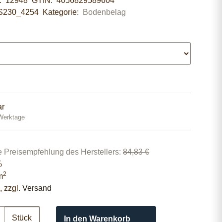
r:
12948
GTIN:
4056829589604
S230_4254
Kategorie:
Bodenbelag
ar
 Werktage
e Preisempfehlung des Herstellers
:
84,83 €
%
2
m
, zzgl.
Versand
Stück
In den Warenkorb