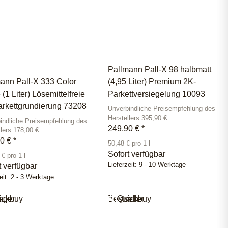
Pallmann Pall-X 98 halbmatt
ann Pall-X 333 Color
(4,95 Liter) Premium 2K-
 (1 Liter) Lösemittelfreie
Parkettversiegelung 10093
rkettgrundierung 73208
Unverbindliche Preisempfehlung des
Herstellers 395,90 €
indliche Preisempfehlung des
249,90 €
*
llers 178,00 €
90 €
*
50,48 € pro 1 l
Sofort verfügbar
€ pro 1 l
Lieferzeit:
9 - 10 Werktage
t verfügbar
eit:
2 - 3 Werktage
ager
ickbuy
Bestseller
Quickbuy