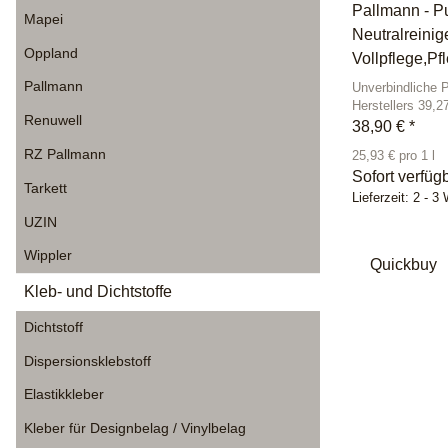
Pallmann - Pu
Mapei
Neutralreinig
Oppland
Vollpflege,Pf
Pallmann
Unverbindliche 
Herstellers 39,2
Renuwell
38,90 €
*
RZ Pallmann
25,93 € pro 1 l
Sofort verfüg
Tarkett
Lieferzeit:
2 - 3
UZIN
Wippler
Quickbuy
Kleb- und Dichtstoffe
Dichtstoff
Dispersionsklebstoff
Elastikkleber
Kleber für Designbelag / Vinylbelag