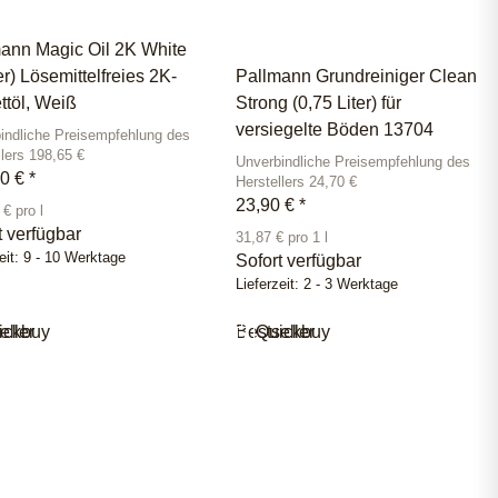
ann Magic Oil 2K White
er) Lösemittelfreies 2K-
Pallmann Grundreiniger Clean
ttöl, Weiß
Strong (0,75 Liter) für
versiegelte Böden 13704
indliche Preisempfehlung des
llers 198,65 €
Unverbindliche Preisempfehlung des
00 €
*
Herstellers 24,70 €
23,90 €
*
€ pro l
t verfügbar
31,87 € pro 1 l
eit:
9 - 10 Werktage
Sofort verfügbar
Lieferzeit:
2 - 3 Werktage
eller
ickbuy
Bestseller
Quickbuy