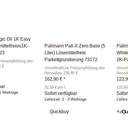
ic Oil 1K Easy
mittelfreies1K-
Pallmann Pall-X Zero Base (5
Pallm
923
Liter) Lösemittelfreie
White
Parkettgrundierung 73172
2K-Pa
Preisempfehlung des
5 €
Unverbindliche Preisempfehlung des
Unverb
Herstellers 238,85 €
Herste
162,90 €
*
122,
bar
32,58 € pro l
122,90 
11 Werktage
Sofort verfügbar
Sofor
Lieferzeit:
2 - 3 Werktage
Lieferz
Quickbuy
Auf L
Qu