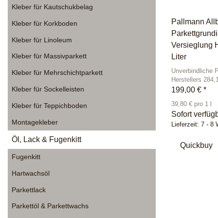
Kleber für Kautschukbelag
Pallmann All
Kleber für Korkboden
Parkettgrund
Kleber für Linoleum
Versieglung 
Kleber für Massivparkett
Liter
Unverbindliche 
Kleber für Mehrschichtparkett
Herstellers 284,
Kleber für Sockelleisten
199,00 €
*
39,80 € pro 1 l
Kleber für Teppichboden
Sofort verfüg
Montagekleber
Lieferzeit:
7 - 8
Öl, Lack & Fugenkitt
Quickbuy
Fugenkitt
Hartwachsöl
Parkettlack
Parkettöl & Parkettwachs