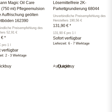
ann Magic Oil Care
Lösemittelfreie 2K-
 (750 ml) Pflegeemulsion
Parkettgrundierung 68044
ie Auffrischung geölten
Unverbindliche Preisempfehlung des
ettböden 162390
Herstellers 190,56 €
131,90 €
*
indliche Preisempfehlung des
llers 52,91 €
131,90 € pro 1 l
0 €
*
Sofort verfügbar
Lieferzeit:
6 - 7 Werktage
 pro 1 l
t verfügbar
eit:
2 - 3 Werktage
ickbuy
Auf Lager
Quickbuy