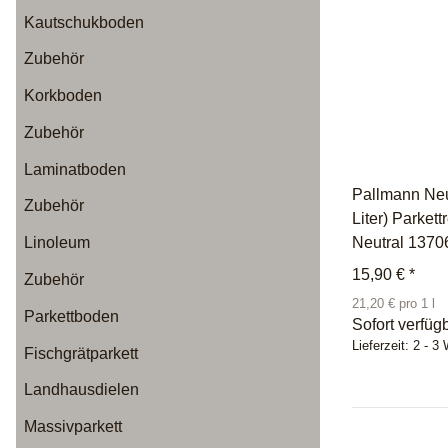
Kautschukboden
Zubehör
Korkboden
Zubehör
Laminatboden
Pallmann Neut
Zubehör
Liter) Parkett
Neutral 1370
Linoleum
15,90 €
*
Zubehör
21,20 € pro 1 l
Parkettboden
Sofort verfüg
Lieferzeit:
2 - 3
Fischgrätparkett
Landhausdielen
Massivparkett