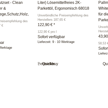
tzset - Clean
Liter) Lösemittelfreies 2K-
Pallm
er &
Parkettöl, Ergonomisch 68018
White
lege,Schutz,Holz,
für d
Unverbindliche Preisempfehlung des
Park
Herstellers 187,65 €
Preisempfehlung des
122,90 €
*
7 €
Unverb
Herste
122,90 € pro l
43,9
Sofort verfügbar
Lieferzeit:
9 - 10 Werktage
bar
58,53 €
 Werktage
Sofor
Lieferz
Bestseller
Quickbuy
Qu