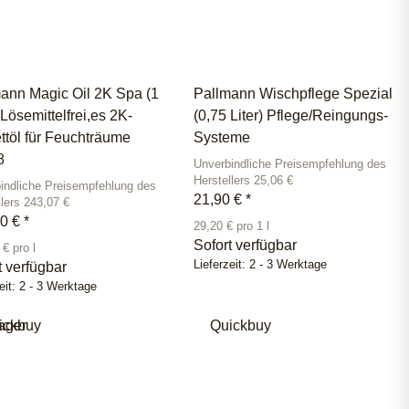
ann Magic Oil 2K Spa (1
Pallmann Wischpflege Spezial
 Lösemittelfrei,es 2K-
(0,75 Liter) Pflege/Reingungs-
ttöl für Feuchträume
Systeme
8
Unverbindliche Preisempfehlung des
Herstellers 25,06 €
indliche Preisempfehlung des
21,90 €
*
llers 243,07 €
90 €
*
29,20 € pro 1 l
Sofort verfügbar
€ pro l
Lieferzeit:
2 - 3 Werktage
t verfügbar
eit:
2 - 3 Werktage
ager
ickbuy
Quickbuy