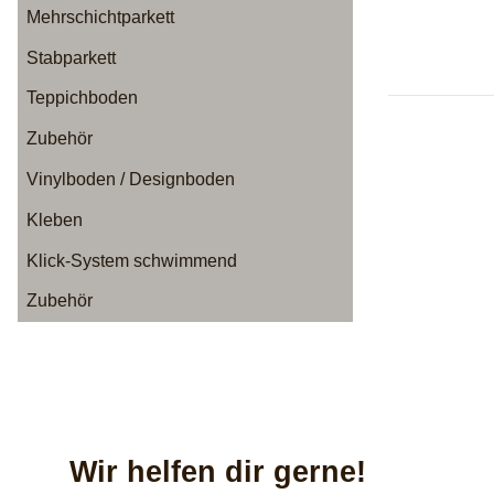
Mehrschichtparkett
Stabparkett
Teppichboden
Zubehör
Vinylboden / Designboden
Kleben
Klick-System schwimmend
Zubehör
Wir helfen dir gerne!