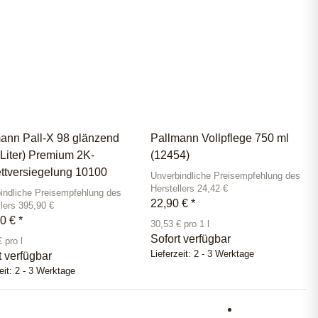
ann Pall-X 98 glänzend
Pallmann Vollpflege 750 ml
 Liter) Premium 2K-
(12454)
ttversiegelung 10100
Unverbindliche Preisempfehlung des
Herstellers 24,42 €
indliche Preisempfehlung des
22,90 €
*
llers 395,90 €
90 €
*
30,53 € pro 1 l
Sofort verfügbar
 pro l
Lieferzeit:
2 - 3 Werktage
t verfügbar
eit:
2 - 3 Werktage