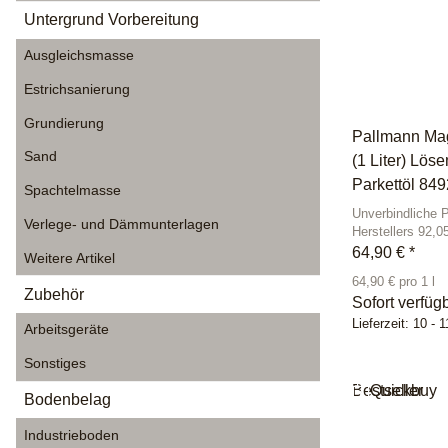
Untergrund Vorbereitung
Ausgleichsmasse
Estrichsanierung
Grundierung
Pallmann Mag
Sand
(1 Liter) Löse
Parkettöl 84
Spachtelmasse
Unverbindliche 
Verlege- und Dämmunterlagen
Herstellers 92,0
64,90 €
*
Weitere Artikel
64,90 € pro 1 l
Zubehör
Sofort verfüg
Lieferzeit:
10 - 
Arbeitsgeräte
Sonstiges
Bestseller
Quickbuy
Bodenbelag
Industrieboden