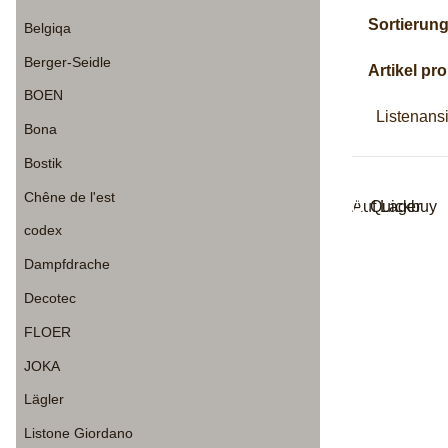
Sortierun
Belgiqa
Berger-Seidle
Artikel pro
BOEN
Listenans
Bona
Bostik
Chêne de l'est
Auf Lager
Quickbuy
codex
Dampfdrache
Decotec
FLOER
JOKA
Lägler
Listone Giordano