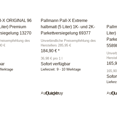
ll-X ORIGINAL 96
Pallmann Pall-X Extreme
Liter) Premium
halbmatt (5 Liter) 1K- und 2K-
Pallm
rsiegelung 13270
Parkettversiegelung 69377
Liter)
Parke
Preisempfehlung des
Unverbindliche Preisempfehlung des
5589
80 €
Herstellers 285,95 €
184,90 €
*
Unverb
Herste
36,98 € pro 1 l
165,
bar
Sofort verfügbar
 Werktage
Lieferzeit:
9 - 10 Werktage
165,90 
Sofor
Lieferz
Auf Lager
Quickbuy
Auf L
Qu