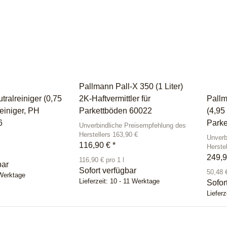
Pallmann Pall-X 350 (1 Liter)
ralreiniger (0,75
2K-Haftvermittler für
Pallm
reiniger, PH
Parkettböden 60022
(4,95
6
Parke
Unverbindliche Preisempfehlung des
Herstellers 163,90 €
Unverb
116,90 €
*
Herste
249,
116,90 € pro 1 l
bar
Sofort verfügbar
50,48 €
 Werktage
Lieferzeit:
10 - 11 Werktage
Sofor
Lieferz