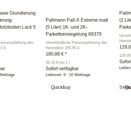
base Grundierung
Pallm
ierung
Pallmann Pall-X Extreme matt
(1 Lit
Holzboden Lack 5
(5 Liter) 1K- und 2K-
Parke
Parkettversiegelung 69379
Unverb
Herste
Preisempfehlung des
Unverbindliche Preisempfehlung des
129,
15 €
Herstellers 285,95 €
180,88 €
*
129,00 
Sofor
36,18 € pro 1 l
Lieferz
bar
Sofort verfügbar
 Werktage
Lieferzeit:
9 - 10 Werktage
Quickbuy
Bests
Qu