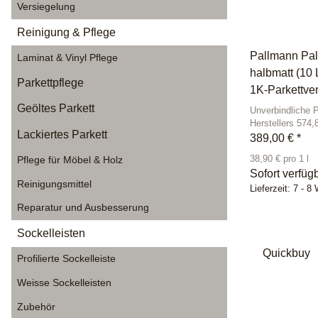
Versiegelung
Reinigung & Pflege
Pallmann Pa
Laminat & Vinyl Pflege
halbmatt (10 
Parkettpflege
1K-Parkettve
Geöltes Parkett
Unverbindliche 
Herstellers 574,
Lackiertes Parkett
389,00 €
*
38,90 € pro 1 l
Pflege für Möbel & Holz
Sofort verfüg
Reinigungsmittel
Lieferzeit:
7 - 8
Reparatur und Ausbesserung
Sockelleisten
Quickbuy
Profilierte Sockelleiste
Weisse Sockelleisten
Zubehör