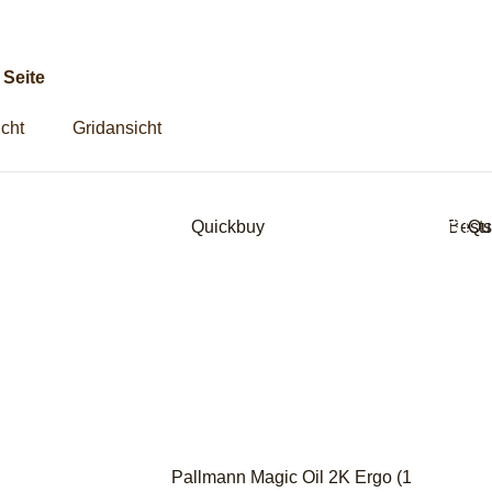
g
 Seite
icht
Gridansicht
Quickbuy
Bests
Qu
Pallmann Magic Oil 2K Ergo (1